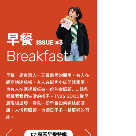
早餐
ISSUE #3
Breakfast
早餐，是台灣人一天最熟悉的開場。有人在
超商快速結帳，有人在街角小店閒話家常，
也有人在家裡餐桌被一份熱食照顧......這些
都藏著我們生活的樣子。TVBS GOOD從早
晨現場出發，看見一份早餐如何連結起健
康、人情與照顧，也讓日子多一點更好的可
能。
👉 探索早餐特輯