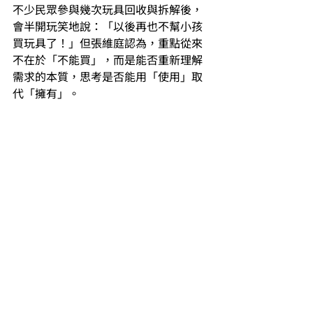
不少民眾參與幾次玩具回收與拆解後，
會半開玩笑地說：「以後再也不幫小孩
買玩具了！」但張維庭認為，重點從來
不在於「不能買」，而是能否重新理解
需求的本質，思考是否能用「使用」取
代「擁有」。
來到玩具銀行的二手玩具，都會經過分類，玩
具其實可以有很多功能、滿足多元的需求。攝
影：陳立偉